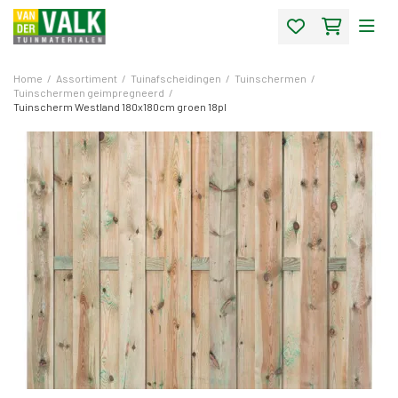
Home
/
Assortiment
/
Tuinafscheidingen
/
Tuinschermen
/
Tuinschermen geimpregneerd
/
Tuinscherm Westland 180x180cm groen 18pl