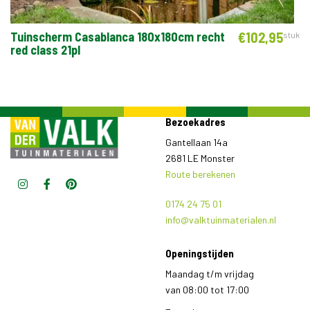
Tuinscherm Casablanca 180x180cm recht
€
102,
95
k
stuk
red class 21pl
Bezoekadres
Gantellaan 14a
2681 LE Monster
Route berekenen
0174 24 75 01
info@valktuinmaterialen.nl
Openingstijden
Maandag t/m vrijdag
van
08:00
tot
17:00