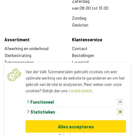
Zaterdag
van
08:00
tot
13:00
Zondag
Gesloten
Assortiment
Klantenservice
Afwerking en onderhoud
Contact
Sierbestrating
Bestellingen
Tuinaccessoires
Levertijd
Tuinafscheidingen
Leveringsvoorwaarden
Van der Valk Tuinmaterialen gebruikt cookies om een
Tuinhout
Algemene voorwaarden
optimale werking van de website te garanderen en om het
Tuinverblijven
Garantie
gebruik van de site te analyseren. Meer weten over onze
Tuinverlichting
Tips en adviezen
cookies? Bekijk dan ons
cookie beleid
.
Zand, grond, grind en keien
Veelgestelde vragen
Functioneel
© 2026 Van der Valk Tuinmaterialen
algemene voorwaarden
Statistieken
privacy verklaring
cookies
Alles accepteren
Veilig online betalen met: