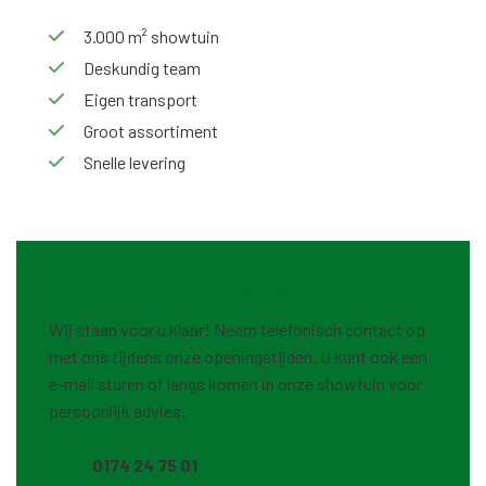
3.000 m² showtuin
Deskundig team
Eigen transport
Groot assortiment
Snelle levering
Heeft u hulp of advies nodig?
Wij staan voor u klaar! Neem telefonisch contact op
met ons tijdens onze openingstijden. U kunt ook een
e-mail sturen of langs komen in onze showtuin voor
persoonlijk advies.
0174 24 75 01