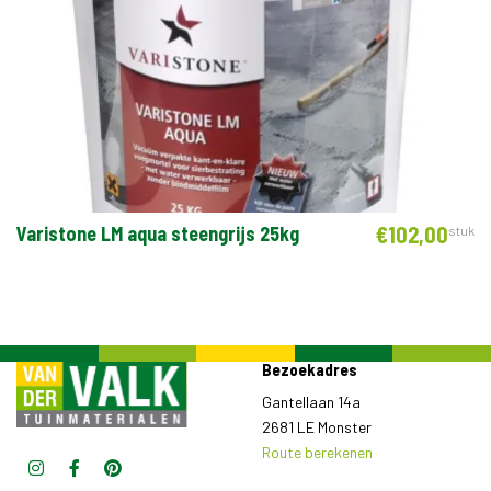
Varistone LM aqua steengrijs 25kg
€
102,
00
stuk
k
Bezoekadres
Gantellaan 14a
2681 LE Monster
Route berekenen