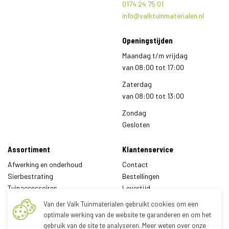
0174 24 75 01
info@valktuinmaterialen.nl
Openingstijden
Maandag t/m vrijdag
van
08:00
tot
17:00
Zaterdag
van
08:00
tot
13:00
Zondag
Gesloten
Assortiment
Klantenservice
Afwerking en onderhoud
Contact
Sierbestrating
Bestellingen
Tuinaccessoires
Levertijd
Tuinafscheidingen
Leveringsvoorwaarden
Van der Valk Tuinmaterialen gebruikt cookies om een
Tuinhout
Algemene voorwaarden
optimale werking van de website te garanderen en om het
Tuinverblijven
Garantie
gebruik van de site te analyseren. Meer weten over onze