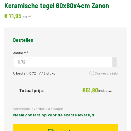
Keramische tegel 60x60x4cm Zanon
€
71,
95
per m²
Bestellen
Aantal m²
U bestelt:
0.72
m² /
2
stuks
Conversie info
€
51,
80
Totaal prijs:
incl. btw.
Verwachte levertijd: 2 á 8 dagen
Neem contact op voor de exacte levertijd