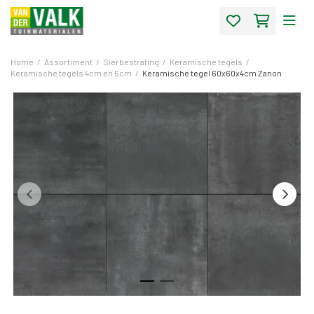
Home
/
Assortiment
/
Sierbestrating
/
Keramische tegels
/
Keramische tegels 4cm en 5cm
/
Keramische tegel 60x60x4cm Zanon