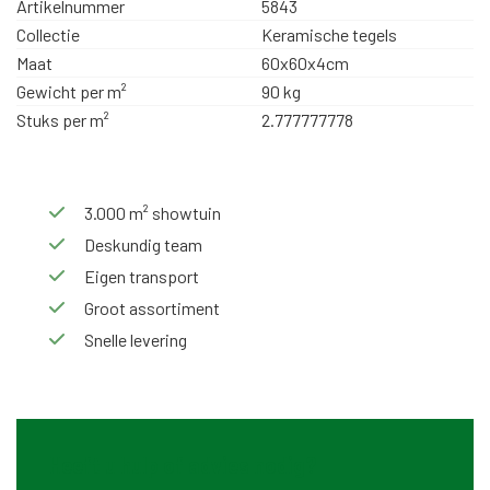
Artikelnummer
5843
Collectie
Keramische tegels
Maat
60x60x4cm
Gewicht per m²
90 kg
Stuks per m²
2.777777778
3.000 m² showtuin
Deskundig team
Eigen transport
Groot assortiment
Snelle levering
Heeft u hulp of advies nodig?